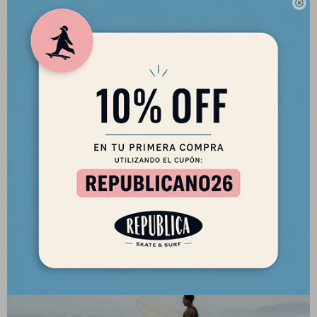

Monoquilla, caja - sistema Future Fins.
Nivel de surf
Para surfistas de todos los niveles.
Tipo de ola
Olas de hasta 2.0 metros. Prefiere olas más huecas y con más
presión, de esta manera podrás extraer lo mejor que este modelo
puede ofrecerte.