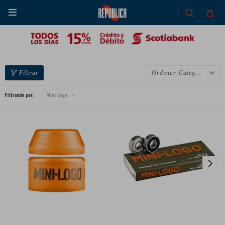

Categoría
Filtrando por:
Mini Logo