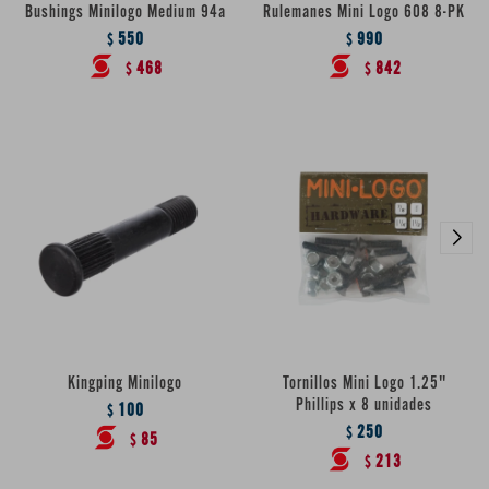
Bushings Minilogo Medium 94a
Rulemanes Mini Logo 608 8-PK
550
990
$
$
468
842
$
$
Kingping Minilogo
Tornillos Mini Logo 1.25"
Phillips x 8 unidades
100
$
250
$
85
$
213
$