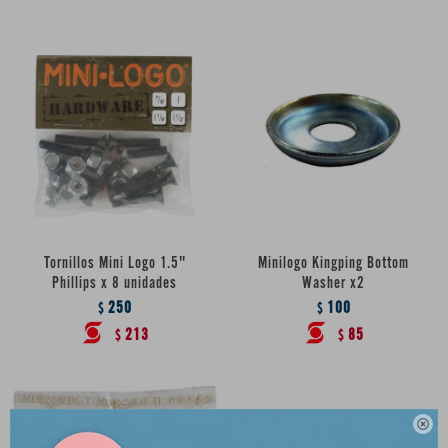
Tornillos Mini Logo 1.5"
Minilogo Kingping Bottom
Phillips x 8 unidades
Washer x2
250
100
$
$
213
85
$
$
