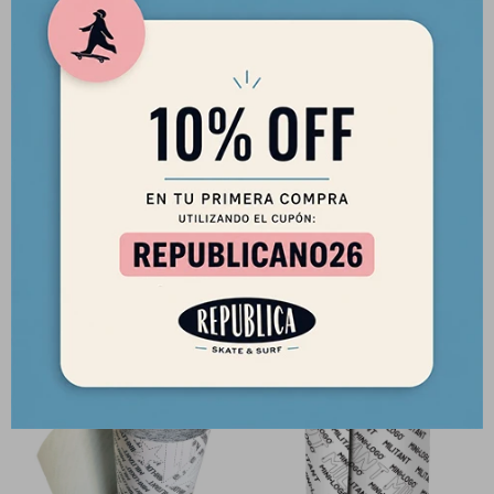
Mini Arandela de Truck Mini
Lija Transparente De Longboard
Logo (x 8)
Minilogo 10,5" x 42" (auto-
adhesiva)
90
$
690
$
77
$
587
$