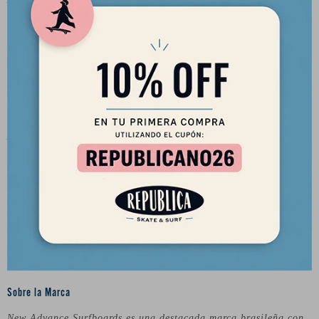
Características generales
Longboard Clásico Single Fin.
Medidas
Largo:
9'4"
Ancho:
23.5"
Espesor:
3.25"
Litros:
78.1
Nota
Los colores pueden variar mínimamente entre la foto de la web y
el tablón que está en la tienda.
Sobre la Marca
New Advance Surfboards es una destacada marca brasileña con