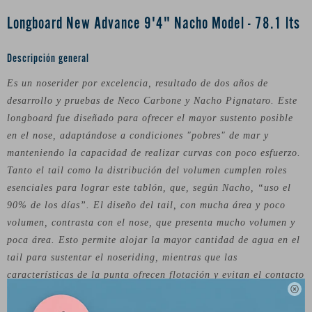
Longboard New Advance 9'4" Nacho Model - 78.1 lts
Descripción general
Es un noserider por excelencia, resultado de dos años de
desarrollo y pruebas de Neco Carbone y Nacho Pignataro. Este
longboard fue diseñado para ofrecer el mayor sustento posible
en el nose, adaptándose a condiciones "pobres" de mar y
manteniendo la capacidad de realizar curvas con poco esfuerzo.
Tanto el tail como la distribución del volumen cumplen roles
esenciales para lograr este tablón, que, según Nacho, “uso el
90% de los días”. El diseño del tail, con mucha área y poco
volumen, contrasta con el nose, que presenta mucho volumen y
poca área. Esto permite alojar la mayor cantidad de agua en el
tail para sustentar el noseriding, mientras que las
características de la punta ofrecen flotación y evitan el contacto

excesivo del borde con la ola. El diseño incluye un cóncavo
pronunciado en el nose y fondo en "V" en la parte del tail.