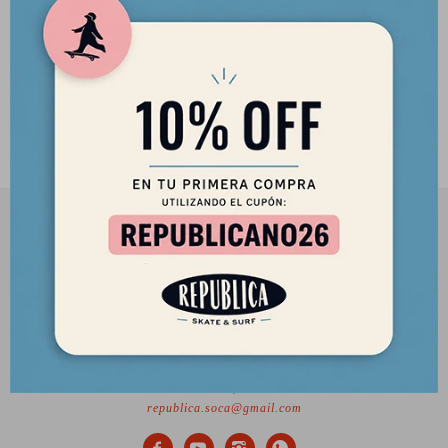
2901 8448 / 098 480 004
Lunes a Viernes de 12 a 18 hs y Sábados de 12 a 17 hs.
Desde el 2010 trayendo lo mejor del skate a Uruguay
Ciudadela 1434, Montevideo
republica.soca@gmail.com