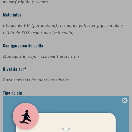
un surf rápido y seguro.
Materiales
Bloque de PU (poliuretano), resina de poliéster pigmentada y
tejido de 6OZ importado (reforzado).
Configuración de quilla
Monoquilla, caja - sistema Future Fins.
Nivel de surf
Para surfistas de todos los niveles.
Tipo de ola

Olas de hasta 3.0 metros. Se recomienda utilizarla en olas más
cavadas y con mayor presión, de esta manera podrás sacar el
máximo provecho de lo que este modelo puede ofrecer.
Nivel de surf