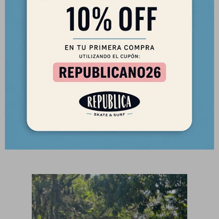
Para surfistas de todos los niveles
Características Generales
Longboard Clásico Single Fin
Medidas
Largo:
9'5"
Ancho:
23 5/16"
Espesor:
3 3/16"
Litros:
77