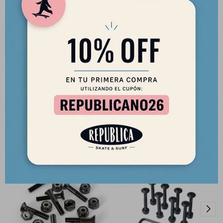
Tornillos Mini Logo 1.5"
Tornillos Elemento 7/8¨
Phillips x 8 unidades
phillips x8 - negros
250
250
$
$
213
213
$
$