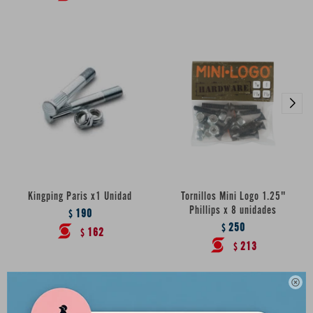
Kingping Paris x1 Unidad
Tornillos Mini Logo 1.25"
Phillips x 8 unidades
190
$
250
$
162
$
213
$
