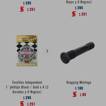
Rojos y 6 Negros)
295
$
295
$
251
$
251
$
Tornillos Independent
Kingping Minilogo
1¨phillips Black / Gold x 8 (2
100
$
Dorados y 6 Negros)
85
$
295
$
251
$