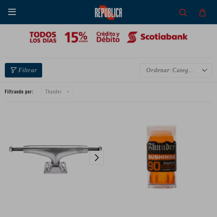

Categoría
Filtrando por:
Thunder