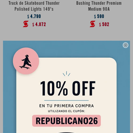
Truck de Skateboard Thunder
Bushing Thunder Premium
Polished Lights 149's
Medium 90A
4.790
590
$
$
4.072
502
$
$

Bushing Thunder Premium Hard
Bushing Thunder Premium Extra
97A
Hard 100A
590
590
$
$
502
502
$
$