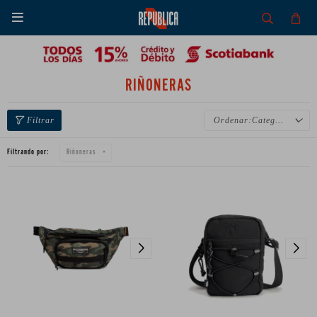

RIÑONERAS
Categoría
Filtrando por:
Riñoneras