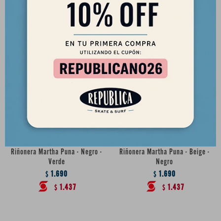
1.437
$
1.267
$
Riñonera Martha Puna - Negro -
Riñonera Martha Puna - Beige -
Verde
Negro
1.690
1.690
$
$
1.437
1.437
$
$