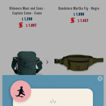
Riñonera Maui and Sons -
Bandolera Martha Fig - Negro
Captain Camo - Camo
1.690
$
1.290
$
1.437
$
1.097
$

Bandolera Martha Fig - Verde
Riñonera Martha Peak Waist -
Verde
1.690
$
1.490
$