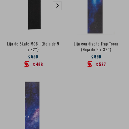
Lija de Skate MOB - (Hoja de 9
Lija con diseño Trap Troon
x 32")
(Hoja de 9 x 32")
550
690
$
$
468
587
$
$