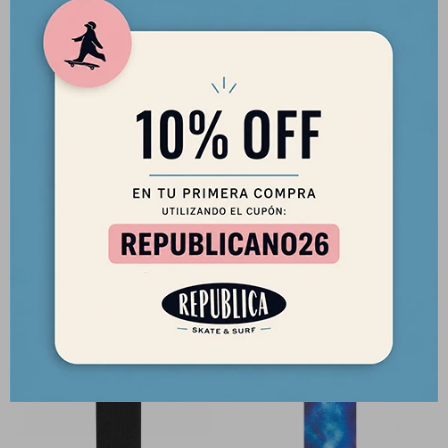
Lija de Longboard Minilogo -
Lija de Skate Minilogo - Hoja de
Hoja de 10,5" x 33" - Negro
10,5 x 33" - Negra
690
550
$
$
587
468
$
$