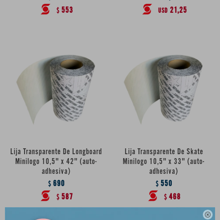
553
21,25
$
USD
Lija Transparente De Longboard
Lija Transparente De Skate
Minilogo 10,5" x 42" (auto-
Minilogo 10,5" x 33" (auto-
adhesiva)
adhesiva)
690
550
$
$
587
468
$
$
