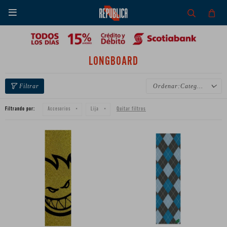

LONGBOARD
Categoría
Filtrando por:
Quitar filtros
Accesorios
Lija