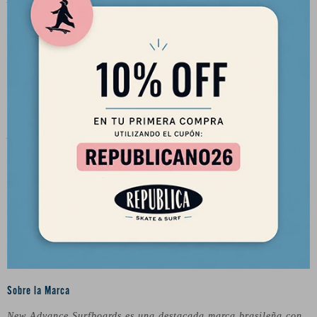
Características generales
Longboard Clásico Single Fin.
Medidas
Largo:
9'4"
Ancho:
23.5"
Espesor:
3.25"
Litros:
78.1
Nota
Los colores pueden variar mínimamente entre la foto de la web y
el tablón que está en la tienda.
Sobre la Marca
New Advance Surfboards es una destacada marca brasileña con