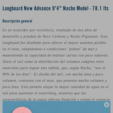
Longboard New Advance 9'4" Nacho Model - 78.1 lts
Descripción general
Es un noserider por excelencia, resultado de dos años de
desarrollo y pruebas de Neco Carbone y Nacho Pignataro. Este
longboard fue diseñado para ofrecer el mayor sustento posible
en el nose, adaptándose a condiciones "pobres" de mar y
manteniendo la capacidad de realizar curvas con poco esfuerzo.
Tanto el tail como la distribución del volumen cumplen roles
esenciales para lograr este tablón, que, según Nacho, “uso el
90% de los días”. El diseño del tail, con mucha área y poco
volumen, contrasta con el nose, que presenta mucho volumen y
poca área. Esto permite alojar la mayor cantidad de agua en el
tail para sustentar el noseriding, mientras que las
características de la punta ofrecen flotación y evitan el contacto

excesivo del borde con la ola. El diseño incluye un cóncavo
pronunciado en el nose y fondo en "V" en la parte del tail.