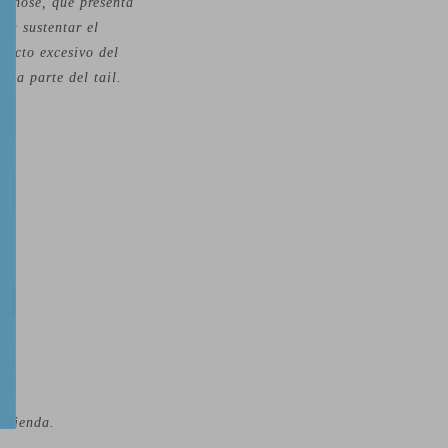
l nose, que presenta
ra sustentar el
ntacto excesivo del
 la parte del tail.
a tienda.