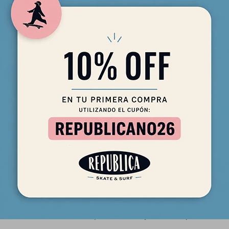
 El diseño del tail, con mucha área y poco volumen, contrasta con e
 área. Esto permite alojar la mayor cantidad de agua en el tail pa
 que las características de la punta ofrecen flotación y evitan el co
 diseño incluye un cóncavo pronunciado en el nose y fondo en "V" en
les
ingle Fin.
ariar mínimamente entre la foto de la web y el tablón que está en l