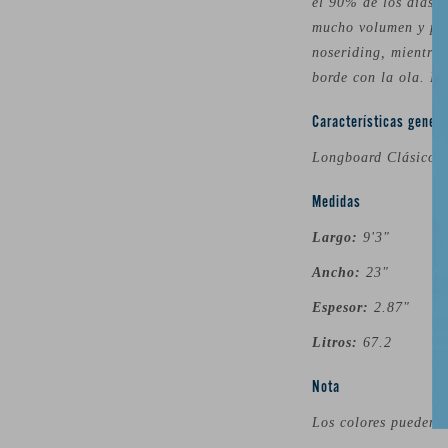
el 90% de los días”.
mucho volumen y poca
noseriding, mientras
borde con la ola. El
Características genera
Longboard Clásico S
Medidas
Largo:
9'3"
Ancho:
23"
Espesor:
2.87"
Litros:
67.2
Nota
Los colores pueden v