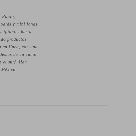
o Paulo,
boards y mini longs.
incipiantes hasta
ndo productos
a en línea, con una
 además de un canal
 el surf. Han
n México,