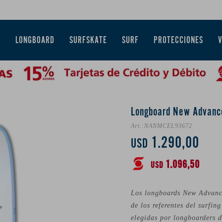
E
LONGBOARD
SURFSKATE
SURF
PROTECCIONES
Longboard New Advance
NANMCEL93672
1.290,00
USD
1.096,50
USD
Los longboards New Advanc
de los referentes del surfin
elegidas por longboarders 