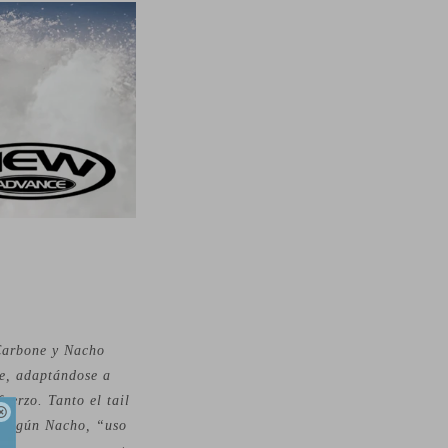
 Carbone y Nacho
se, adaptándose a
uerzo. Tanto el tail

, según Nacho, “uso