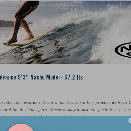
dvance 9'3" Nacho Model - 67.2 lts
 excelencia, resultado de dos años de desarrollo y pruebas de Neco
board fue diseñado para ofrecer el mayor sustento posible en el no
 de mar y manteniendo la capacidad de realizar curvas con poco esf
 del volumen cumplen roles esenciales para lograr este tablón, que