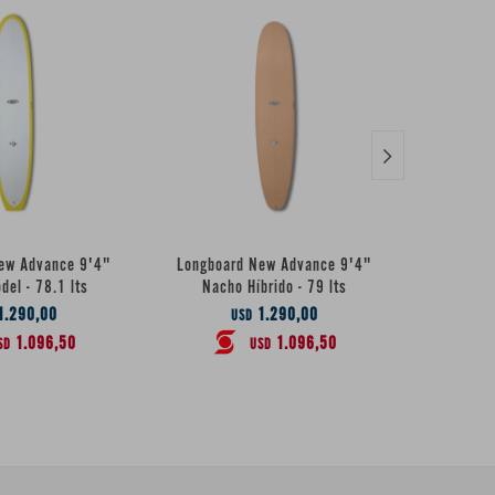

ew Advance 9'4"
Longboard New Advance 9'4"
Longboa
el - 78.1 lts
Nacho Híbrido - 79 lts
Híbrido 
1.290,00
1.290,00
USD
1.096,50
1.096,50
SD
USD