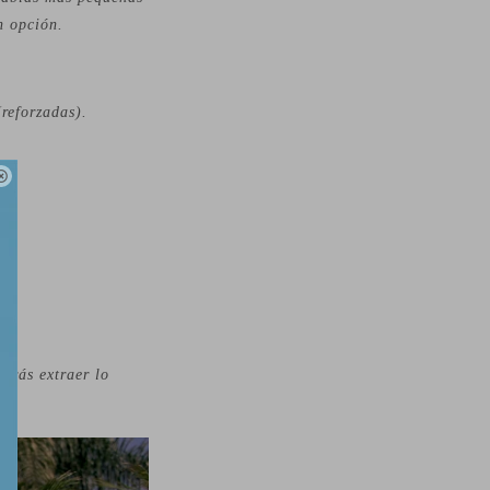
n opción.
reforzadas).

drás extraer lo