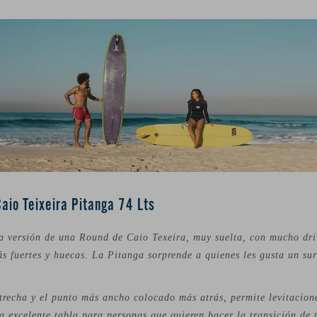
aio Teixeira Pitanga 74 Lts
ra versión de una Round de Caio Texeira, muy suelta, con mucho dri
s fuertes y huecas. La Pitanga sorprende a quienes les gusta un su
recha y el punto más ancho colocado más atrás, permite levitacione
a excelente tabla para personas que quieren hacer la transición de