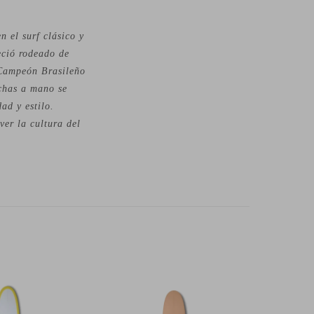
 el surf clásico y
eció rodeado de
o Campeón Brasileño
echas a mano se
ad y estilo.
er la cultura del