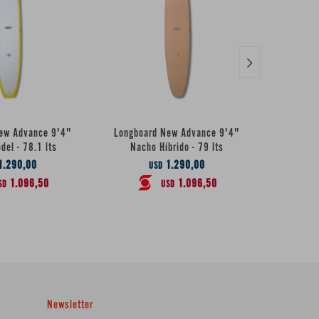

ew Advance 9'4"
Longboard New Advance 9'4"
Longboa
el - 78.1 lts
Nacho Híbrido - 79 lts
Híbrido 
1.290,00
1.290,00
USD
1.096,50
1.096,50
SD
USD
Newsletter