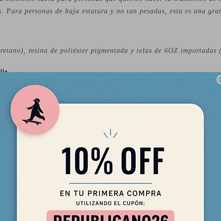
. Para personas de baja estatura y no tan pesadas, esta es una gra
etano), resina de poliéster pigmentada y telas de 6OZ importadas (
lla
istema Future Fins.
os los niveles.
tros. Prefiere olas más huecas y con más presión, de esta manera po
o puede ofrecerte.