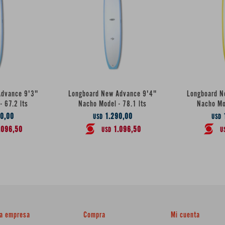
Advance 9'3"
Longboard New Advance 9'4"
Longboard N
- 67.2 lts
Nacho Model - 78.1 lts
Nacho Mod
0,00
1.290,00
USD
USD
.096,50
1.096,50
USD
U
a empresa
Compra
Mi cuenta