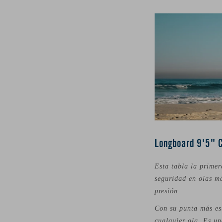
Longboard 9'5" C
Esta tabla la prime
seguridad en olas má
presión.
Con su punta más est
cualquier ola. Es un