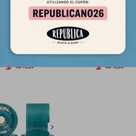
oundhouse By Carver Mag Eco
Rueda Roundhouse By Carver E
70mm 81a
Concavas 69mm 81a
85,00
85,00
USD
USD
72,25
72,25
USD
USD