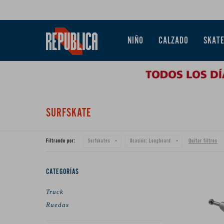
NIÑO
CALZADO
SKAT
SURFSKATE
Filtrando por:
Quitar filtros
Surfskates
Ocasión:
Longboard
CATEGORÍAS
Truck
Ruedas