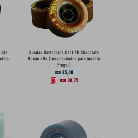
late
Ruedas Hamboards Cast PU Chocolate
odelo
90mm 80a (recomendadas para modelo
Pinger)
95,00
USD
80,75
USD