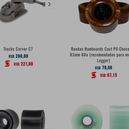
Ruedas Hamboards Cast PU Choco
Trucks Carver C7
83mm 80a (recomendadas para m
260,00
USD
Logger)
221,00
USD
79,00
USD
67,15
USD