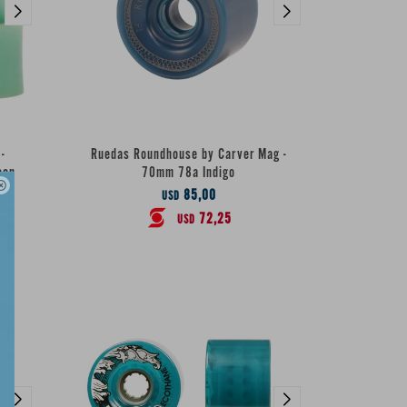
-
Ruedas Roundhouse by Carver Mag -
een
70mm 78a Indigo

85,00
USD
72,25
USD