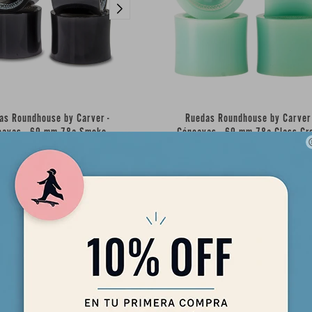
as Roundhouse by Carver -
Ruedas Roundhouse by Carver 
cavas - 69 mm 78a Smoke
Cóncavas - 69 mm 78a Glass Gr
85,00
85,00
USD
USD
72,25
72,25
USD
USD