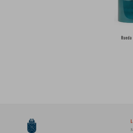
Rueda
L
S