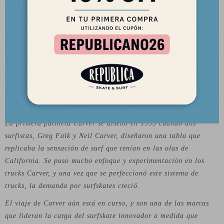
Sobre la marca:
Carver es una marca estadounidense de patinetas que se ha
inspirado mucho en el mundo del surf. Su objetivo es producir
surfskates de alta calidad, así como piezas y accesorios
individuales necesarios para surfear en las calles. Los surfskates
de Carver vienen en diferentes tamaños y estilos, que van desde
el aspecto de la vieja escuela de los años 60 hasta los diseños
modernos.
La primera patineta Carver se diseñó en 1995 cuando dos
surfistas, Greg Falk y Neil Carver, diseñaron una tabla que
replicaba la sensación de surf que tenían en las olas de
California. Se puso mucho enfoque y experimentación en los
trucks Carver, y una vez que se perfeccionó este sistema de
trucks, la demanda por surfskates creció.
El viaje de Carver aún está en curso, y son una de las marcas
que lideran la carga del surfskate innovador a medida que