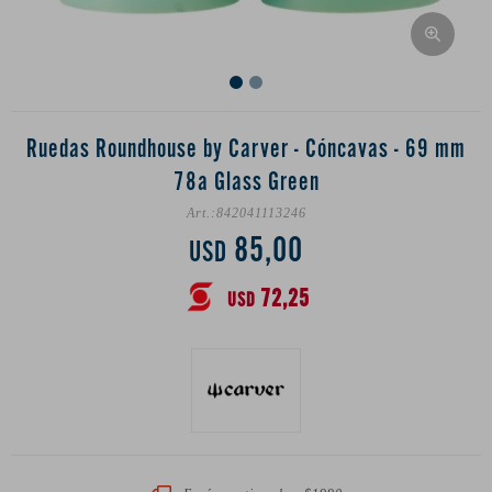
Ruedas Roundhouse by Carver - Cóncavas - 69 mm
78a Glass Green
842041113246
85,00
USD
72,25
USD