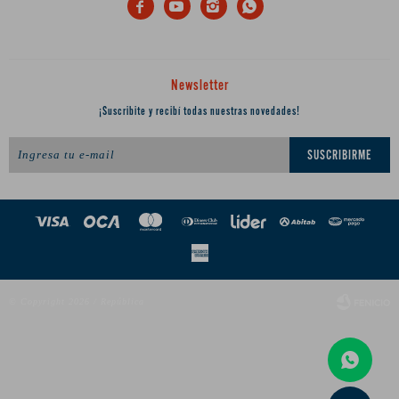




Newsletter
¡Suscribite y recibí todas nuestras novedades!
SUSCRIBIRME
© Copyright 2026 / República