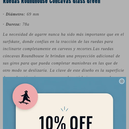
Ruedas Roundhouse Cóncavas Glass Green
· Diámetro:
69 mm
· Dureza:
78a
La necesidad de agarre nunca ha sido más importante que en el
surfskate, donde confías en la tracción de las ruedas para
inclinarte completamente en carveos y recortes.Las ruedas
cóncavas Roundhouse le brindan una proyección adicional de
sus giros para que pueda completar maniobras en las que de
otro modo se deslizaría. La clave de este diseño es la superficie
de conducción cóncava que, cuando está bajo peso, produce una

zona de contacto con forma de reloj de arena. Esto aumenta el
área de la superficie y empuja el labio hacia el suelo, creando
más agarre que nunca y manteniendo una velocidad de balanceo
constante.
¡Estas son las ruedas con más agarre que jamás haya
montado!