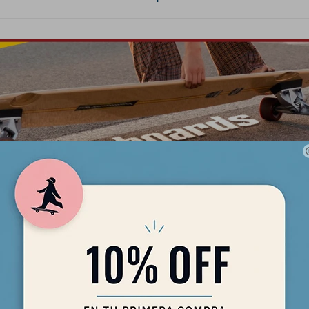
t PU Chocolate 83mm 80a (recomendadas para modelo Logger)
no
 78-80A las ruedas de poliuretano fundido premium son suaves com