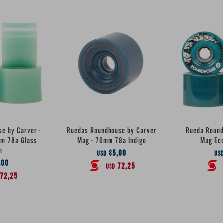
e by Carver -
Ruedas Roundhouse by Carver
Rueda Round
mm 78a Glass
Mag - 70mm 78a Indigo
Mag Ec
n
85,00
USD
US
,00
72,25
USD
72,25