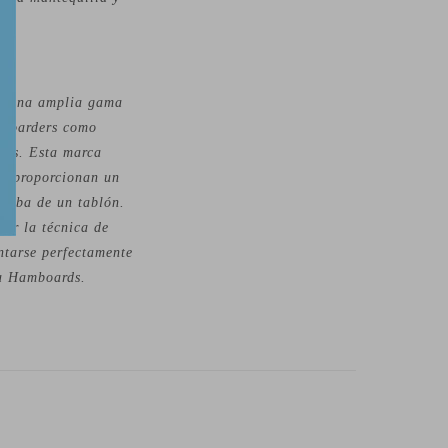
er una amplia gama
ngboarders como
olas. Esta marca
ue proporcionan un
rriba de un tablón.
nar la técnica de
tarse perfectamente
marca Hamboards.