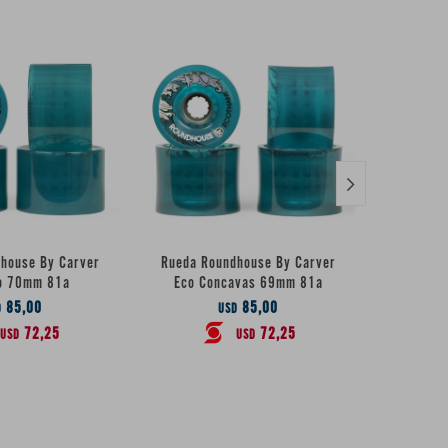

house By Carver
Rueda Roundhouse By Carver
Rueda R
o 70mm 81a
Eco Concavas 69mm 81a
Eco
85,00
85,00
D
USD
72,25
72,25
USD
USD