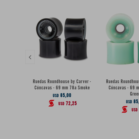

Ruedas Roundhouse by Carver -
Ruedas Roundhous
Cóncavas - 69 mm 78a Smoke
Cóncavas - 69 
Gree
85,00
USD
85
USD
72,25
USD
USD