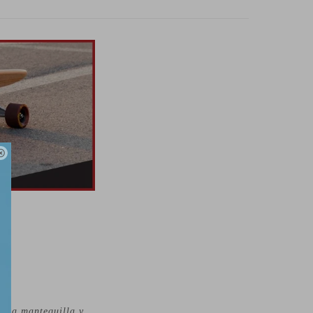

o la mantequilla y