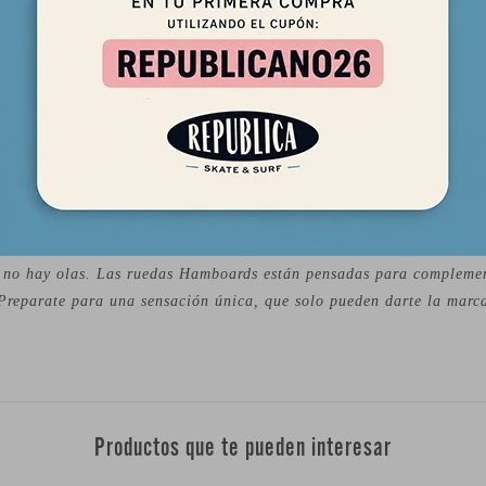
perfecto para los trucks HST.
l surfskate, Hamboards se diferencia de sus competidores por ofrec
os a la práctica de tablón (longboard) fuera del agua. Grandes lo
lis Kaleopa, utilizan estas tablas para practicar en días de pocas 
rrollado su propio sistema de trucks de surfskate, llamados HST, q
en emular como ninguna otra marca, los movimientos que se hacen a
ncho y largo de sus tablas, también resultan ideales para perfeccio
 no hay olas. Las ruedas Hamboards están pensadas para complemen
. Preparate para una sensación única, que solo pueden darte la 
Productos que te pueden interesar