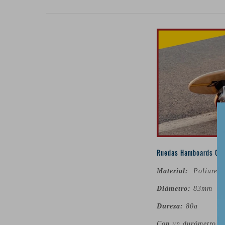
Ruedas Hamboards Cas
Material:
Poliureta
Diámetro:
83mm
Dureza:
80a
Con un durómetro de