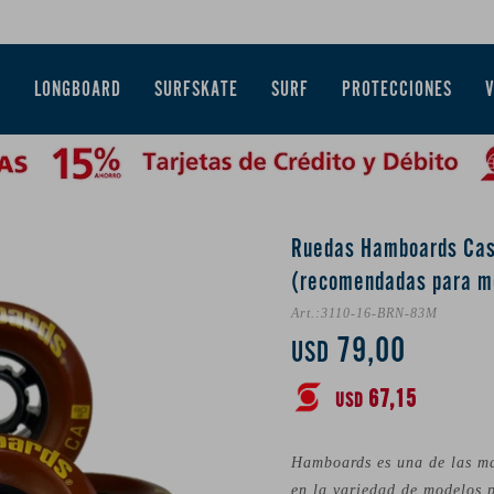
E
LONGBOARD
SURFSKATE
SURF
PROTECCIONES
Ruedas Hamboards Ca
(recomendadas para m
3110-16-BRN-83M
79,00
USD
67,15
USD
Hamboards es una de las mar
en la variedad de modelos p