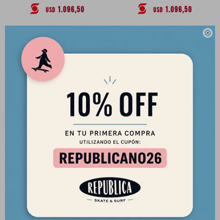
1.096,50
1.096,50
USD
USD

Longboard New Advance 9'3"
Longboard New Advance 9'4"
Nacho Model - 67.2 lts
Nacho Model - 78.1 lts
1.290,00
1.290,00
USD
USD
1.096,50
1.096,50
USD
USD