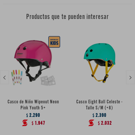
Productos que te pueden interesar


Casco de Niño Wipeout Neon
Casco Eight Ball Celeste -
Pink Youth 5+
Talle S/M (+8)
2.290
2.390
$
$
1.947
2.032
$
$