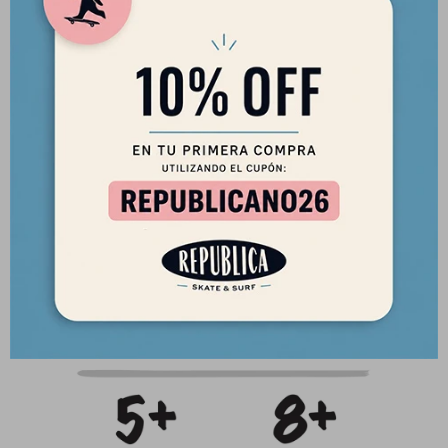
Incluye casco, cinco marcadores no tóxicos de borrado en seco
en una variedad de colores neón y un kit de plantillas con ocho
formas diferentes.Cumple con la norma de seguridad de la CPSC
de EE. UU., para cascos de bicicleta para personas de 5 años o
más y con las normas de seguridad para patines ASTM F-1492.
Para asegurar un ajuste perfecto, mide la circunferencia de tu
cabeza comenzando en el medio de tu frente y combínala con las
tallas siguientes:
5+ :
49-52cm
8+ :
52-56cm