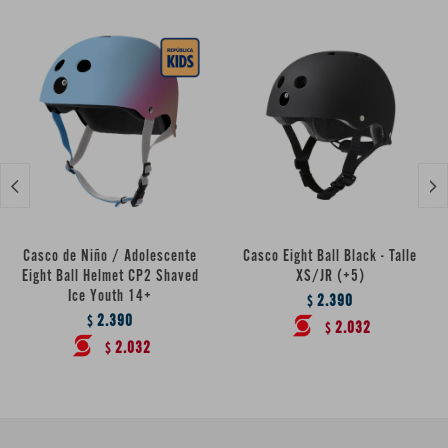


Casco de Niño / Adolescente
Casco Eight Ball Black - Talle
Eight Ball Helmet CP2 Shaved
XS/JR (+5)
Ice Youth 14+
2.390
$
2.390
$
2.032
$
2.032
$