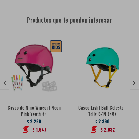
Productos que te pueden interesar


Casco de Niño Wipeout Neon
Casco Eight Ball Celeste -
Pink Youth 5+
Talle S/M (+8)
2.290
2.390
$
$
1.947
2.032
$
$