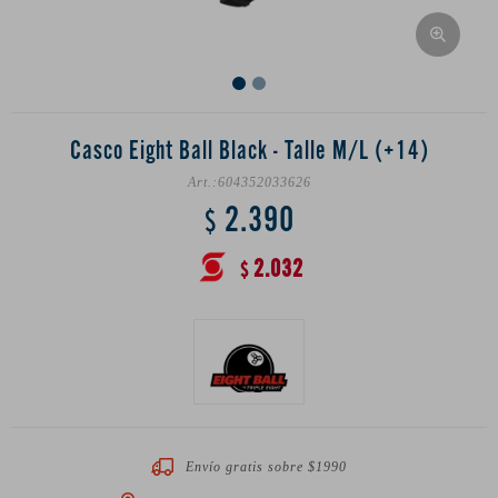
Casco Eight Ball Black - Talle M/L (+14)
604352033626
2.390
$
2.032
$
Envío gratis sobre $1990