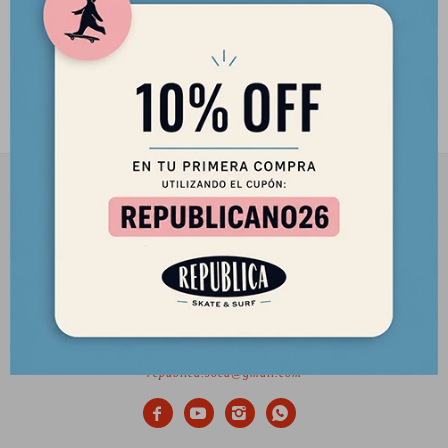
Deck There Tear 8.5" (Sólo
Tabla · Lija Incluida)
4.290
$
3.647
$
2901 8448 / 098 480 004
Lunes a Viernes de 12 a 18 hs y Sábados de 12 a 17 hs.
Desde el 2010 trayendo lo mejor del skate a Uruguay
Ciudadela 1434, Montevideo
republica.soca@gmail.com



