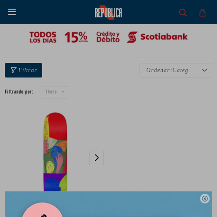

Categoría
Filtrando por:
There
