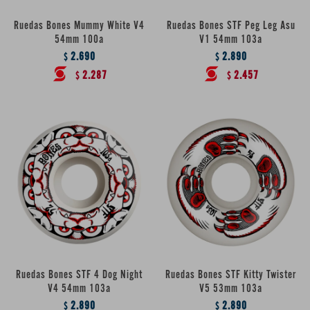
Ruedas Bones Mummy White V4
Ruedas Bones STF Peg Leg Asu
54mm 100a
V1 54mm 103a
2.690
2.890
$
$
2.287
2.457
$
$
Ruedas Bones STF 4 Dog Night
Ruedas Bones STF Kitty Twister
V4 54mm 103a
V5 53mm 103a
2.890
2.890
$
$