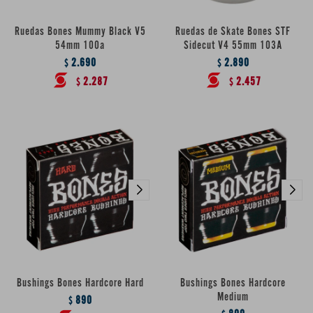
Ruedas Bones Mummy Black V5
Ruedas de Skate Bones STF
54mm 100a
Sidecut V4 55mm 103A
2.690
2.890
$
$
2.287
2.457
$
$
Bushings Bones Hardcore Hard
Bushings Bones Hardcore
Medium
890
$