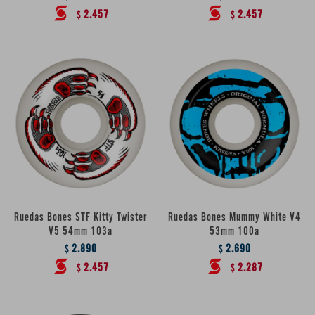
2.457
2.457
$
$
Ruedas Bones STF Kitty Twister
Ruedas Bones Mummy White V4
V5 54mm 103a
53mm 100a
2.890
2.690
$
$
2.457
2.287
$
$