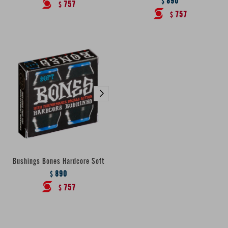
890
$
757
$
757
$
Bushings Bones Hardcore Soft
890
$
757
$