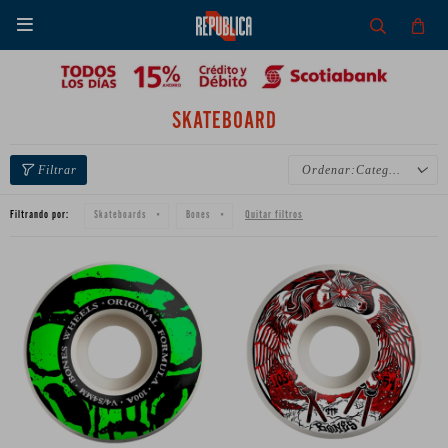

SKATEBOARD
Categoría
Filtrando por:
Quitar filtros
Skateboards
Bones