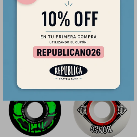
Ruedas Bones Mummy White V5
Ruedas Bones Mummy Pink V5
54mm 100a
55mm 100a
2.690
2.690
$
$
2.287
2.287
$
$