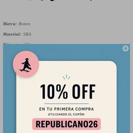
Marca:
Bones
Material:
SBA
Diámetro:
53mm

Ancho:
34mm
Dureza:
100a
Uso sugerido:
Street
Superficie:
Smooth
SOBRE LA MARCA:
La marca de skate "Bones" tiene una rica historia que se
remonta a la década de 1970 y ha desempeñado un papel
fundamental en la evolución del skateboarding y la cultura del