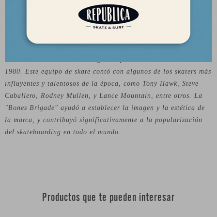
skate. Fundada por George Powell y Stacy Peralta en 1978, la
marca se ha convertido en un referente en la industria del skate.
Desde sus inicios, Bones se ha centrado en la fabricación de
ruedas de skate de alta calidad y alto rendimiento. Su producto
más icónico es la "Bones Brigade" que lanzaron en la década de
1980. Este equipo de skate contó con algunos de los skaters más
influyentes y talentosos de la época, como Tony Hawk, Steve
Caballero, Rodney Mullen, y Lance Mountain, entre otros. La
"Bones Brigade" ayudó a establecer la imagen y la estética de
la marca, y contribuyó significativamente a la popularización
del skateboarding en todo el mundo.
Productos que te pueden interesar