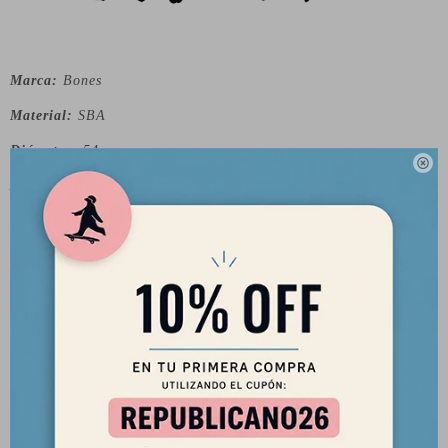
Marca:
Bones
Material:
SBA
Diámetro:
54mm

Ancho:
31mm
Dureza:
100a
Uso sugerido:
Street
Superficie:
Smooth
SOBRE LA MARCA:
La marca de skate "Bones" tiene una rica historia que se
remonta a la década de 1970 y ha desempeñado un papel
fundamental en la evolución del skateboarding y la cultura del