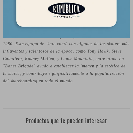
skate. Fundada por George Powell y Stacy Peralta en 1978, la
marca se ha convertido en un referente en la industria del skate.
Desde sus inicios, Bones se ha centrado en la fabricación de
ruedas de skate de alta calidad y alto rendimiento. Su producto
más icónico es la "Bones Brigade" que lanzaron en la década de
1980. Este equipo de skate contó con algunos de los skaters más
influyentes y talentosos de la época, como Tony Hawk, Steve
Caballero, Rodney Mullen, y Lance Mountain, entre otros. La
"Bones Brigade" ayudó a establecer la imagen y la estética de
la marca, y contribuyó significativamente a la popularización
del skateboarding en todo el mundo.
Productos que te pueden interesar