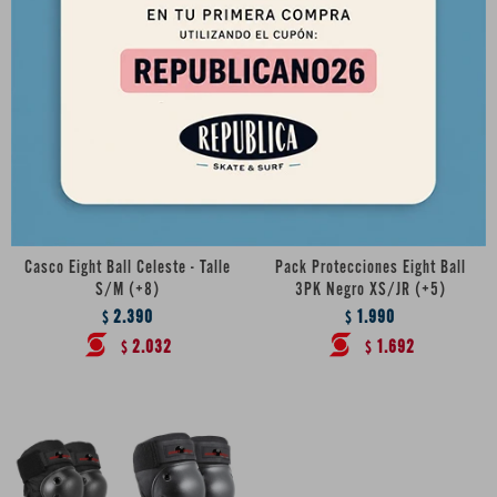
Casco Eight Ball Celeste - Talle
Pack Protecciones Eight Ball
S/M (+8)
3PK Negro XS/JR (+5)
2.390
1.990
$
$
2.032
1.692
$
$