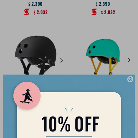
2.390
2.390
$
$
2.032
2.032
$
$

Casco Eight Ball Black - Talle
Casco Eight Ball Celeste - Talle
L/XL
XS/JR (+5)
2.390
2.390
$
$
2.032
2.032
$
$