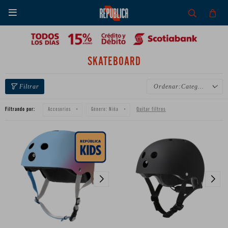

SKATEBOARD
Categoría
Filtrando por:
Quitar filtros
Accesorios
Género:
Niña