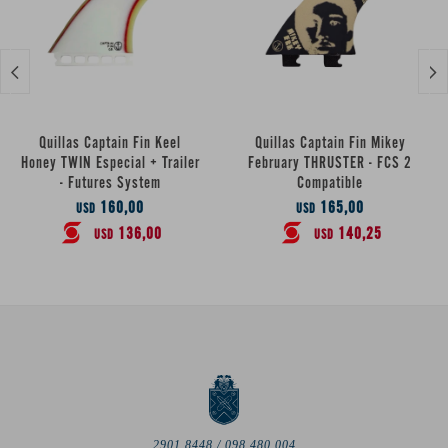


Quillas Captain Fin Keel
Quillas Captain Fin Mikey
Honey TWIN Especial + Trailer
February THRUSTER - FCS 2
- Futures System
Compatible
160,00
165,00
USD
USD
136,00
140,25
USD
USD
2901 8448 / 098 480 004