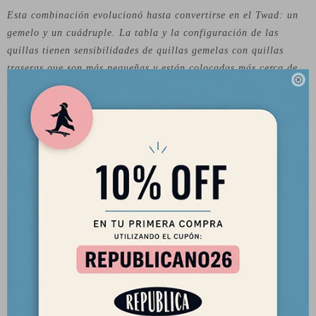
Esta combinación evolucionó hasta convertirse en el Twad: un
gemelo y un cuádruple. La tabla y la configuración de las
quillas tienen sensibilidades de quillas gemelas con quillas
traseras que son más pequeñas y están colocadas más cerca de

las gemelas que los quads normales. Esto crea una tabla que se
siente excepcionalmente suelta pero sólida. Luego, Dane y Britt
diseñaron y cortaron a mano las plantillas para cada quilla y el
resultado es este increíble conjunto creado para un lanzamiento
limitado.
- Este gemelo/cuádruple se siente excepcionalmente suelto pero
sólido.
- Diseñado para TWAD de Dane y funcionará en cualquier
configuración de quad.
- Compatibilidad: Compatible con el sistema de quillas Futures.
- Construcción: Fibra de vidrio
- Flexión: rígida