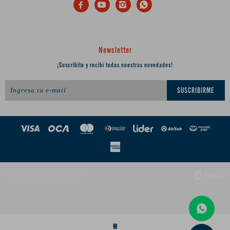




Newsletter
¡Suscribite y recibí todas nuestras novedades!
SUSCRIBIRME
© Copyright 2026 / República
M