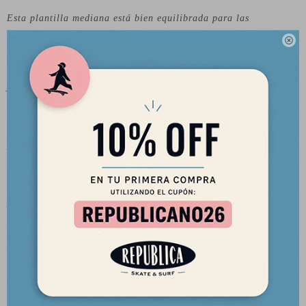
Esta plantilla mediana está bien equilibrada para las
condiciones de surf cotidianas: las quillas laterales más grandes

generarán mucha velocidad, mientras que la quilla remolque
más pequeña te dará liberación cuando la necesites. Coloca este
juego de propulsores en tu shortboard favorito y comienza a
realizar esos giros suaves.
- Quilla equilibrada buena para las condiciones de surf diarias
para surfistas de peso medio.
- Compatibilidad: Compatible con el sistema de quillas Captain
Fin Snap-In sin tornillos y FCS II usando los tornillos
proporcionados.
- Construcción: Panel - Honeycomb
- Flexión: Media