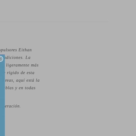
opulsores Eithan
condiciones. La

tral ligeramente más
nte rígido de esta
 creas, aquí está la
 tablas y en todas
liberación.