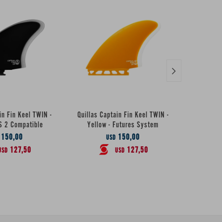

in Fin Keel TWIN -
Quillas Captain Fin Keel TWIN -
Quillas C
S 2 Compatible
Yellow - Futures System
TWIN Espec
150,00
150,00
USD
127,50
127,50
USD
USD