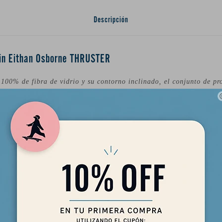
Descripción
Fin Eithan Osborne THRUSTER
100% de fibra de vidrio y su contorno inclinado, el conjunto de pr
 una sensación confiable y de alto rendimiento en una variedad de 
na base ancha que se estrecha en la parte superior y una quilla cen
ar su liberación cuando la necesite. El patrón de flexión relativame
 quienes buscan impulso y sujeción en secciones críticas. Pero no nos
bre las aletas: "Honestamente, las he estado montando en todas las
ja. ¡No he usado otra aleta desde que las compré!"
 ideal para surfistas que quieren impulso pero con un toque más de 
mpatible con el sistema de quillas Futures.
a de vidrio