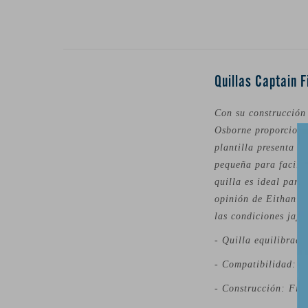
Quillas Captain 
Con su construcción 
Osborne proporciona
plantilla presenta u
pequeña para facilit
quilla es ideal para
opinión de Eithan so
las condiciones jaja
- Quilla equilibrada
- Compatibilidad: Co
- Construcción: Fibr