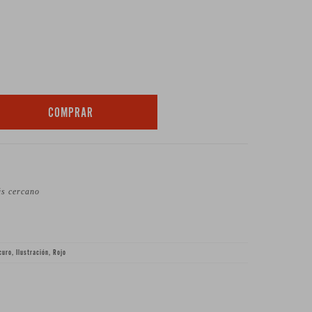
COMPRAR
ás cercano
curo, Ilustración, Rojo