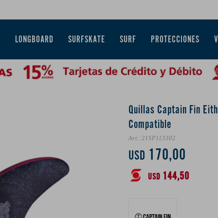
E
LONGBOARD
SURFSKATE
SURF
PROTECCIONES
Quillas Captain Fin Ei
Compatible
21SP113302
170,00
USD
144,50
USD