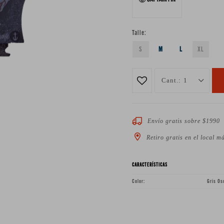
Talle:
S
M
L
XL
1
Envío gratis sobre $1990
Retiro gratis en el local m
CARACTERÍSTICAS
Color
Gris Os