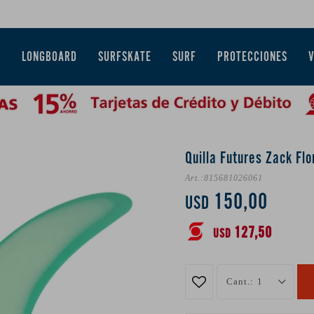
E
LONGBOARD
SURFSKATE
SURF
PROTECCIONES
Quilla Futures Zack Flo
815681026061
150,00
USD
127,50
USD
1