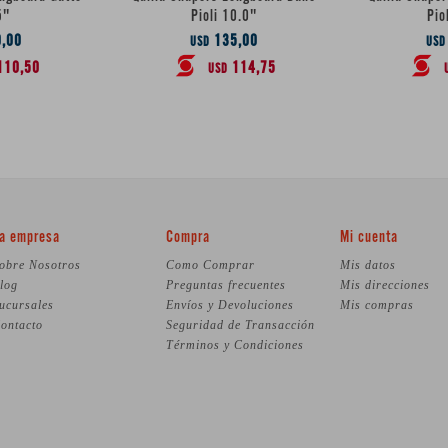
5"
Pioli 10.0"
Pio
,00
135,00
USD
USD
110,50
114,75
USD
a empresa
Compra
Mi cuenta
obre Nosotros
Como Comprar
Mis datos
log
Preguntas frecuentes
Mis direcciones
ucursales
Envíos y Devoluciones
Mis compras
ontacto
Seguridad de Transacción
Términos y Condiciones