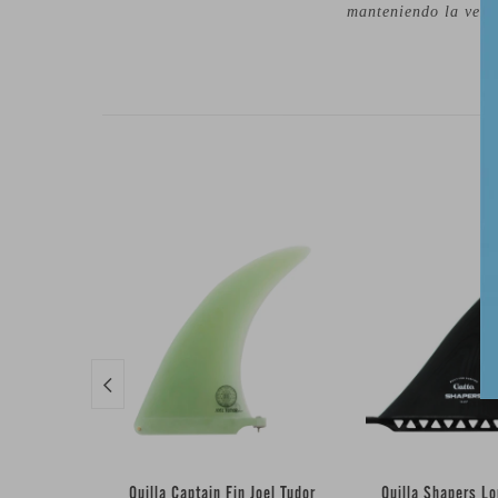
manteniendo la velo

Quilla Captain Fin Joel Tudor
Quilla Shapers L