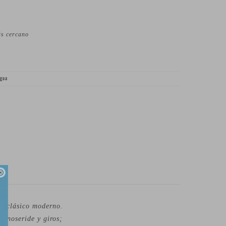
ás cercano
Agua

rd clásico moderno.
s noseride y giros;