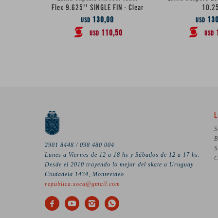
Flex 9.625'' SINGLE FIN - Clear
10.2
130,00
130
USD
USD
110,50
USD
USD
L
S
B
2901 8448 / 098 480 004
S
Lunes a Viernes de 12 a 18 hs y Sábados de 12 a 17 hs.
C
Desde el 2010 trayendo lo mejor del skate a Uruguay
Ciudadela 1434, Montevideo
republica.soca@gmail.com



