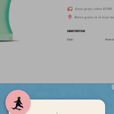
Envío gratis sobre $1990
Retiro gratis en el local m
CARACTERÍSTICAS
Color
Verde 
Descripción
es está diseñada para obtener el máximo rendimiento de un longboa
a la perfección ángulo de ataque y base, para sujetar la tabla en lo