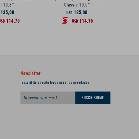
li 10.8"
Classic 10.0"
10'' Suns
135,00
135,00
USD
114,75
114,75
USD
USD
Newsletter
¡Suscribite y recibí todas nuestras novedades!
SUSCRIBIRME