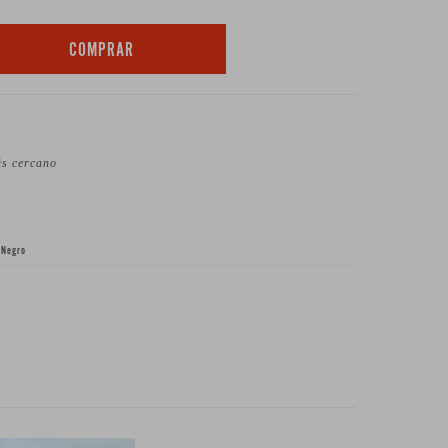
COMPRAR
ás cercano
 Negro