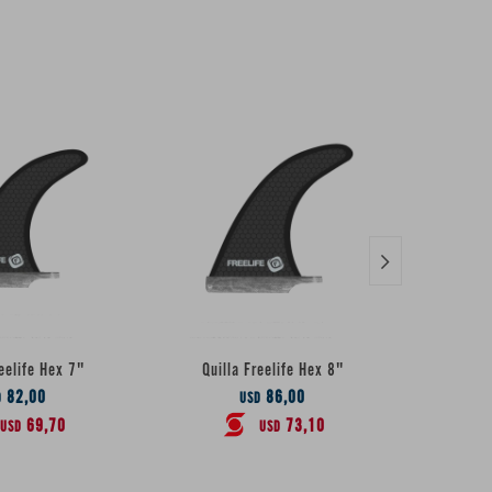

reelife Hex 7"
Quilla Freelife Hex 8"
Quil
82,00
86,00
D
USD
69,70
73,10
USD
USD