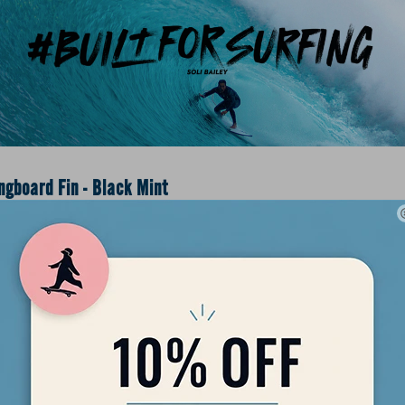
gboard Fin - Black Mint
Fin 10.25" de Shapers está diseñada para surfers que buscan una q
lidad, control y flow. Su template refinado ayuda a mantener velocid
iros y surfear con una sensación fluida y segura.
e pronunciado, es una opción ideal para longboards que buscan una
 y un andar clásico pero versátil.