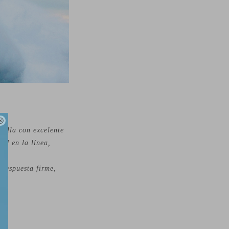

uilla con excelente
ad en la línea,
 respuesta firme,