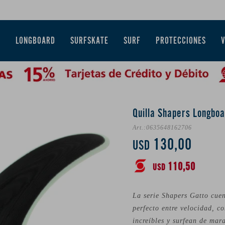
E
LONGBOARD
SURFSKATE
SURF
PROTECCIONES
Quilla Shapers Longbo
0635648162706
130,00
USD
110,50
USD
La serie Shapers Gatto cuen
perfecto entre velocidad, c
increíbles y surfean de mara