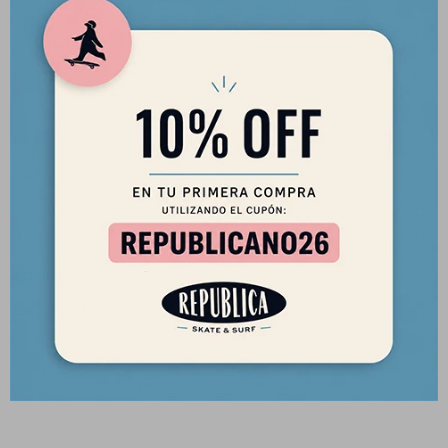
7.5" con dos combinaciones de colores y gráficos únicos
también creados por Andy. para "capturar los sueños del surf de
California con su cultura nativa americana junto al mar". Esta
quilla también funcionará bien en cualquier tipo de
configuración de longitud media, huevo o 2+1.
- Quilla inclinada para velocidad en la línea y giros en arco
suaves.
- Construcción: Fibra de vidrio
- Flexión: rígida