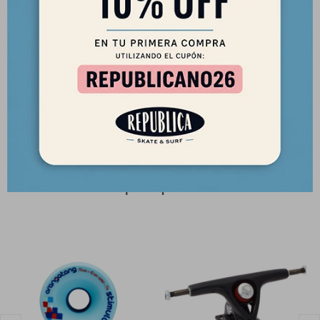
Dureza: 80a
Posición de los rulemanes: Offset
Fórmula: Happy Thane
Core: high-strength, high-stiffness, heat-resistant urethane
Fabricadas en California, USA.
Productos que te pueden interesar