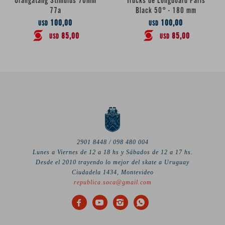
Orangatang Stimulus 70mm
Trucks de Longboard Paris
77a
Black 50° - 180 mm
100,00
100,00
USD
USD
85,00
85,00
USD
USD
2901 8448 / 098 480 004
Lunes a Viernes de 12 a 18 hs y Sábados de 12 a 17 hs.
Desde el 2010 trayendo lo mejor del skate a Uruguay
Ciudadela 1434, Montevideo
republica.soca@gmail.com



