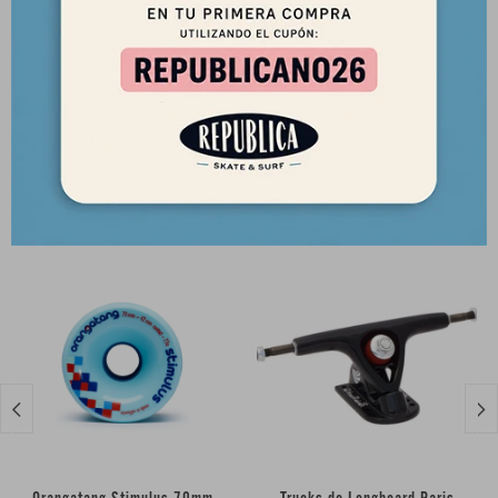
Nucleo: uretano de alta resistencia
Productos que te pueden interesar

