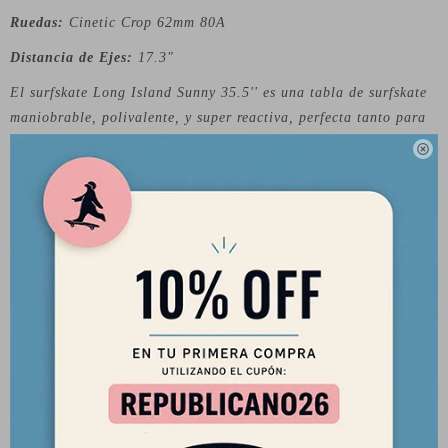
Ruedas:
Cinetic Crop 62mm 80A
Distancia de Ejes:
17.3"
El surfskate Long Island Sunny 35.5'' es una tabla de surfskate
maniobrable, polivalente, y super reactiva, perfecta tanto para
la calle como para el bowl o el pumptrack.

Los surfskate Longisland te permiten generar velocidad sin
empujar con el pie, solo haciendo giros y simulando los
movimientos del surfing
Sobre la Marca:
Long Island, una empresa originaria de España, se destaca en
la creación de longboards de alta calidad. Sus productos son
reconocidos por su composición distintiva, utilizando materiales
como bambú, fibra de vidrio y madera de arce resistente. La
gama de longboards que ofrece esta marca abarca varios estilos,
incluyendo freeride, freestyle y downhill.