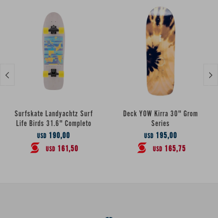


Surfskate Landyachtz Surf
Deck YOW Kirra 30" Grom
Life Birds 31.6" Completo
Series
190,00
195,00
USD
USD
161,50
165,75
USD
USD