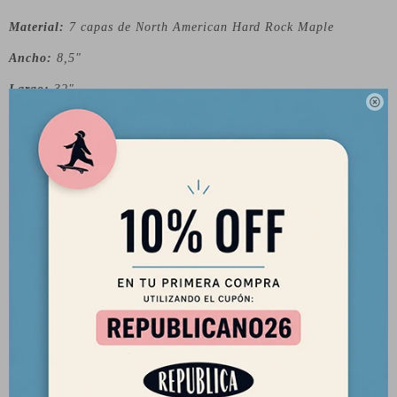
Material:
7 capas de North American Hard Rock Maple
Ancho:
8,5"
Largo:
32"

Wheelbase:
15,375"
Lija:
Incluída - Logotipo
Sobre la marca:
Carver es una marca estadounidense de patinetas que se ha
inspirado mucho en el mundo del surf. Su objetivo es producir
surfskates de alta calidad, así como piezas y accesorios
individuales necesarios para surfear en las calles. Los surfskates
de Carver vienen en diferentes tamaños y estilos, que van desde
el aspecto de la vieja escuela de los años 60 hasta los diseños
modernos.
La primera patineta Carver se diseñó en 1995 cuando dos