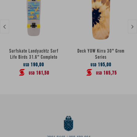


Surfskate Landyachtz Surf
Deck YOW Kirra 30" Grom
Life Birds 31.6" Completo
Series
190,00
195,00
USD
USD
161,50
165,75
USD
USD