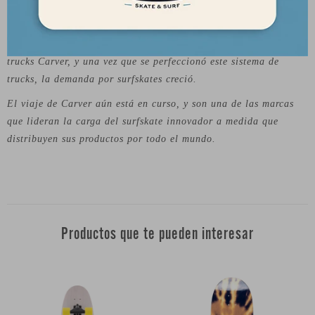
surfistas, Greg Falk y Neil Carver, diseñaron una tabla que
replicaba la sensación de surf que tenían en las olas de
California. Se puso mucho enfoque y experimentación en los
trucks Carver, y una vez que se perfeccionó este sistema de
trucks, la demanda por surfskates creció.
El viaje de Carver aún está en curso, y son una de las marcas
que lideran la carga del surfskate innovador a medida que
distribuyen sus productos por todo el mundo.
Productos que te pueden interesar