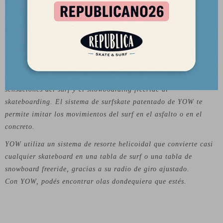
66x51mm 80A crean una fórmula ideal que te dará una de las
sensaciones más parecidas al surf.
Sobre la Marca:
YOW explora las intersecciones entre el océano, la montaña y el
concreto. Una herramienta que puede traer los movimientos y
sensaciones del surf y el snowboarding freeride al
skateboarding. El sistema de surfskate patentado de YOW te
permite imitar los movimientos del surf en el asfalto o en el
concreto.
YOW utiliza un sistema de resorte helicoidal que convierte casi
cualquier skateboard en una tabla de surf o una tabla de
snowboard freeride, gracias a su radio de giro ajustado.
Con YOW, podés encontrar olas dondequiera que estés.