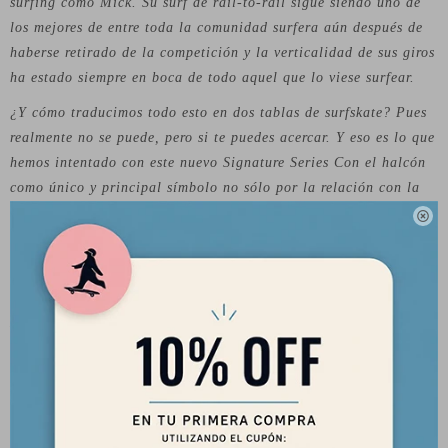
surfing como Mick. Su surf de rail-to-rail sigue siendo uno de
los mejores de entre toda la comunidad surfera aún después de
haberse retirado de la competición y la verticalidad de sus giros
ha estado siempre en boca de todo aquel que lo viese surfear.
¿Y cómo traducimos todo esto en dos tablas de surfskate? Pues
realmente no se puede, pero si te puedes acercar. Y eso es lo que
hemos intentado con este nuevo Signature Series Con el halcón
como único y principal símbolo no sólo por la relación con la
velocidad, pero también por su connotación cultural de la

determinación y elegancia – y una clara influencia de las tablas
de skate oldschool, las Fanning Falcon ya se han convertido en
un nuevo clásico dentro de nuestro quiver.
La Fanning Falcon Performer es la combinación entre los
mundos del surfskate y el skate oldschool. Su outline ancho e
inspirado en las tablas pool-shape, junto al cóncavo grande y
rocker en nose y tail aseguran que tus piés no se muevan un pelo
mientras haces los giros más precisos y los aéreos más grandes.
El sistema de surfskate Meraki (S5) junto a las ruedas Ura