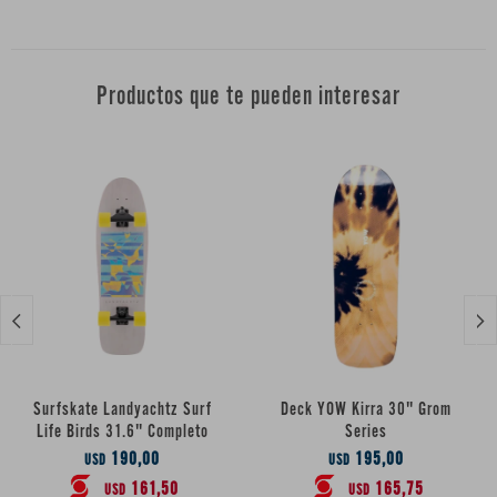
Productos que te pueden interesar


Surfskate Landyachtz Surf
Deck YOW Kirra 30" Grom
Life Birds 31.6" Completo
Series
190,00
195,00
USD
USD
161,50
165,75
USD
USD