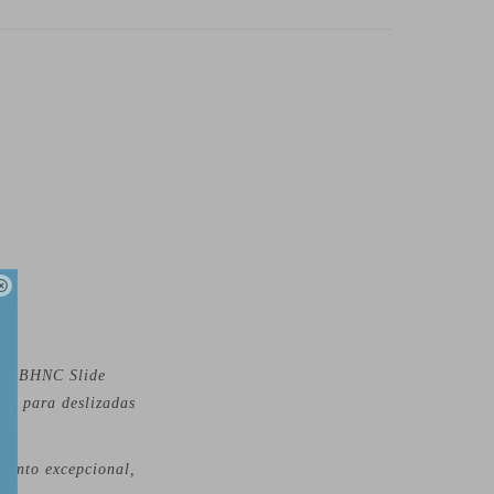

r 9 BHNC Slide
vo para deslizadas
miento excepcional,