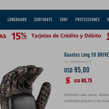
E
LONGBOARD
SURFSKATE
SURF
PROTECCIONES
Guantes Long S9 DRIVER
888961682523
95,00
USD
80,75
USD
Enfrenta cada curva, domin
confianza gracias a los Gu