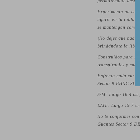
permitiéndote desliz
Experimenta un conf
agarre en la tabla.
se mantengan cómoda
¡No dejes que nada t
brindándote la liber
Construidos para res
transpirables y cuen
Enfrenta cada curva
Sector 9 BHNC Slide 
S/M: Largo 18.4 cm,
L/XL: Largo 19.7 cm
No te conformes con 
Guantes Sector 9 DR