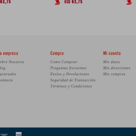
63,75
63,75
USD
a empresa
Compra
Mi cuenta
obre Nosotros
Como Comprar
Mis datos
log
Preguntas frecuentes
Mis direcciones
ucursales
Envíos y Devoluciones
Mis compras
ontacto
Seguridad de Transacción
Términos y Condiciones