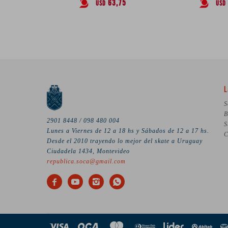
63,75
USD
USD
L
S
B
2901 8448 / 098 480 004
S
Lunes a Viernes de 12 a 18 hs y Sábados de 12 a 17 hs.
C
Desde el 2010 trayendo lo mejor del skate a Uruguay
Ciudadela 1434, Montevideo
republica.soca@gmail.com



