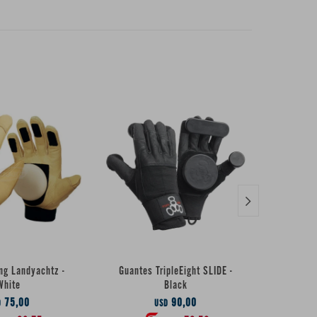

ng Landyachtz -
Guantes TripleEight SLIDE -
Guante 
White
Black
75,00
90,00
D
USD