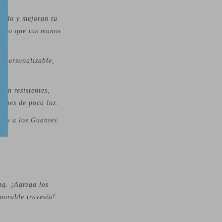
modo y mejoran tu
ando que tus manos
y personalizable,
son resistentes,
iones de poca luz.
ias a los Guantes
ng. ¡Agrega los
morable travesía!