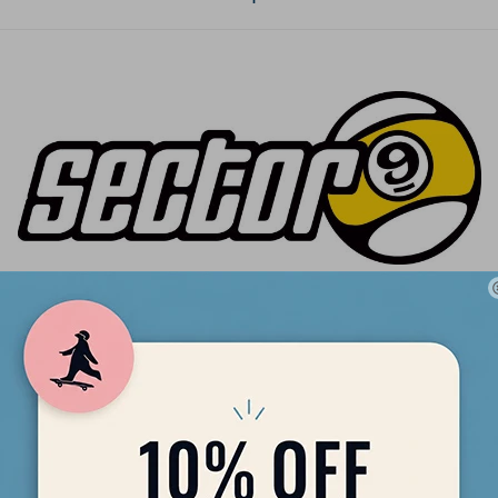
ntes Sector 9 DRIVER II - ¡Desata tu Aventura de Longboarding!
e para elevar tu experiencia de longboarding con los Guantes Secto
a los apasionados como tú, estos guantes son el compañero definiti
ides y todas tus emocionantes aventuras.
Sector 9 Ball Derlin, estos guantes están diseñados para un rendi