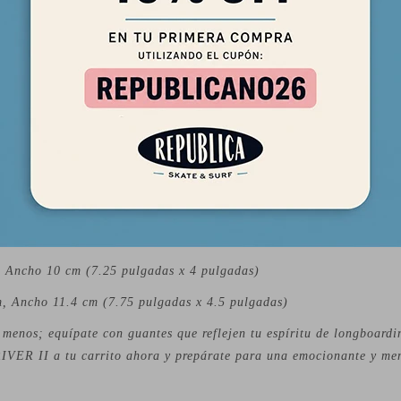
arte con confianza y control a través de cada giro.
ort sin igual con los paneles de neopreno que brindan un ajuste có
 La espuma anti-vibración en la palma absorbe los impactos, asegur
s incluso en paseos prolongados.
e detenga! El cierre de correa de velcro garantiza un ajuste seguro 
tad para montar con precisión y destreza.
istir las exigencias de tus aventuras de longboarding, estos guantes 
tan con elementos reflectantes para una mayor visibilidad en condic
, domina cada deslizada y conquista los caminos con confianza grac
Camo. Disponibles en dos tallas para asegurar el ajuste perfecto:
 Ancho 10 cm (7.25 pulgadas x 4 pulgadas)
, Ancho 11.4 cm (7.75 pulgadas x 4.5 pulgadas)
menos; equípate con guantes que reflejen tu espíritu de longboardi
IVER II a tu carrito ahora y prepárate para una emocionante y me