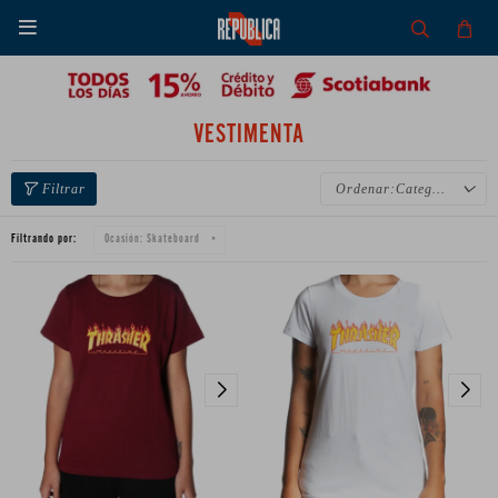

VESTIMENTA
Categoría
Filtrando por:
Ocasión:
Skateboard