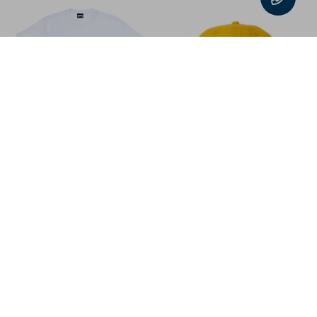
Remera Creature Bonehead
Gorro Santa Cruz OpusDot -
Glitch SS - Blanco
Amarillo
1.590
1.790
$
$
1.352
1.522
$
$