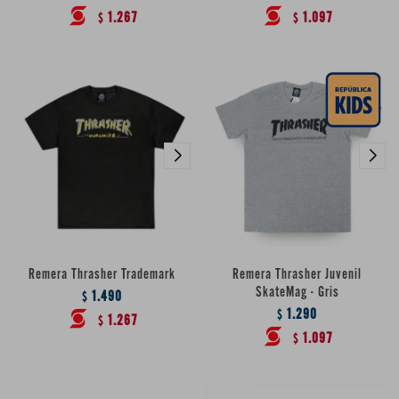
1.267
1.097
$
$
Remera Thrasher Trademark
Remera Thrasher Juvenil
SkateMag - Gris
1.490
$
1.290
$
1.267
$
1.097
$