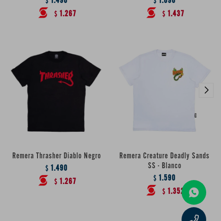
1.490
1.690
$
$
1.267
1.437
$
$
Remera Thrasher Diablo Negro
Remera Creature Deadly Sands
SS - Blanco
1.490
$
1.590
$
1.267
$
1.352
$