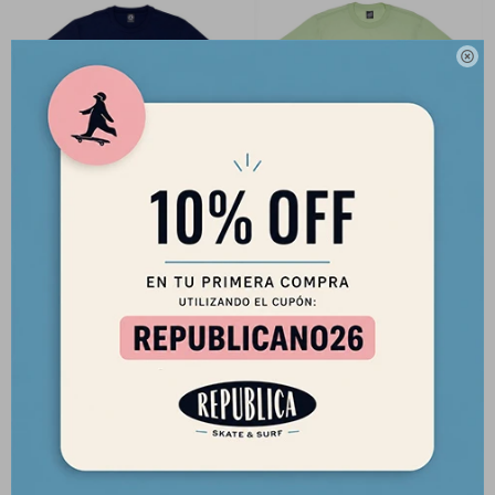

Remera Thrasher Jake Dish -
Remera Santa Cruz Hand Dot
Azul
SS - Verde
1.490
1.690
$
$
1.267
1.437
$
$