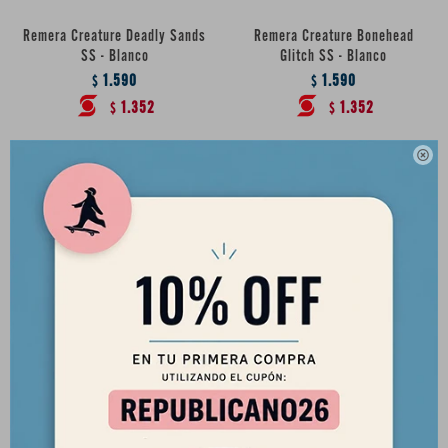
Remera Creature Deadly Sands
Remera Creature Bonehead
SS - Blanco
Glitch SS - Blanco
1.590
1.590
$
$
1.352
1.352
$
$

Gorro lana Creature Relic -
Gorro Creature Scribe Ear Flap -
Verde/Negro
Verde
1.690
1.690
$
$