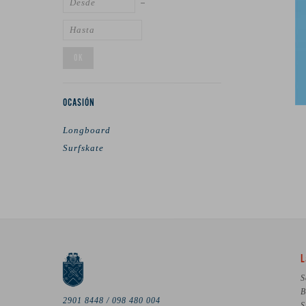
OK
OCASIÓN
Longboard
Surfskate
L
S
B
2901 8448 / 098 480 004
S