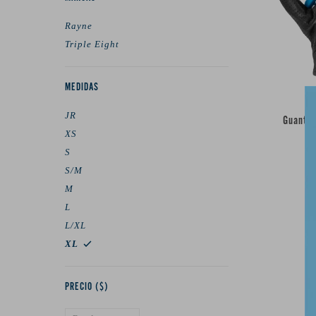
Rayne
Triple Eight
MEDIDAS
JR
Guantes
XS
S
S/M
M
L
L/XL
XL
PRECIO
($)