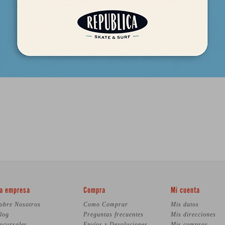
a empresa
Compra
Mi cuenta
obre Nosotros
Como Comprar
Mis datos
log
Preguntas frecuentes
Mis direcciones
ucursales
Envíos y Devoluciones
Mis compras