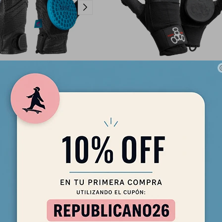
 para Longboard High Society
Guante para Longboard Slide Trip
Rayne
90,00
USD
105,00
USD
76,50
USD
89,25
USD