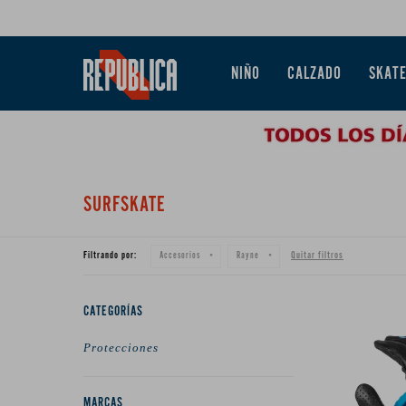
NIÑO
CALZADO
SKAT
SURFSKATE
Filtrando por:
Quitar filtros
Accesorios
Rayne
CATEGORÍAS
Protecciones
MARCAS