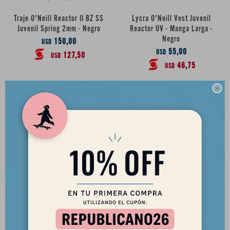
Traje O'Neill Reactor II BZ SS
Lycra O'Neill Vest Juvenil
Juvenil Spring 2mm - Negro
Reactor UV - Manga Larga -
Negro
150,00
USD
55,00
USD
127,50
USD
46,75
USD

Lycra O'Neill Vest Juvenil
Reactor UV - Manga Larga -