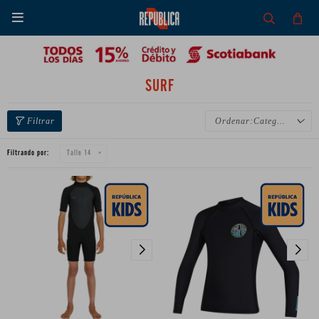

SURF
Categoría
Filtrando por:
Talle 14