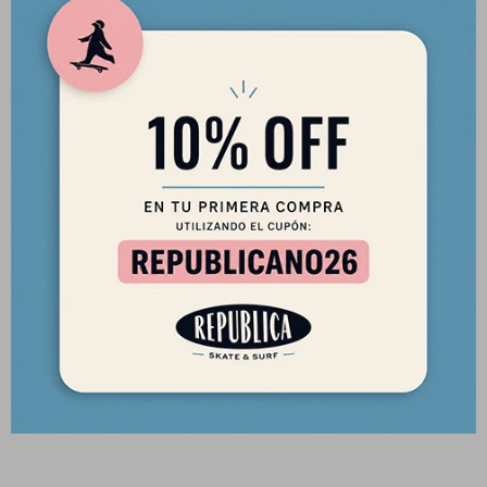
O'Neill es originalmente una marca californiana de ropa y
tablas de surf fundada en 1952 por Jack O'Neill. Se trasladó
por la costa de San Francisco a Santa Cruz a finales de la
década. A Jack se le atribuye haber inventado el traje de
neopreno, su hijo Pat la correa de la tabla de surf. El logotipo
de la empresa simboliza una ola de surf rompiendo.
· Nylon / Poliéster / Spandex de 6 oz
· Ajustado
· Protección UV U.P.F 50+
· Secado rápido
· Protección contra erupciones
· Impresiones de logotipos