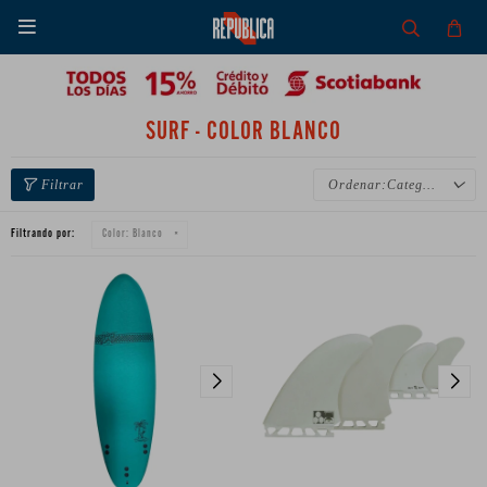

SURF - COLOR BLANCO
Categoría
Filtrando por:
Color:
Blanco