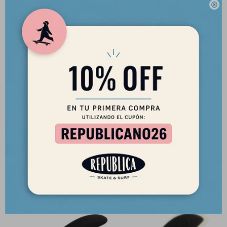

Quillas Captain Fin Panda TWIN
Quilla Shapers Longboard Gatto
Especial + Trailer - FCS 2
10.25"
Compatible
130,00
USD
200,00
USD
110,50
USD
170,00
USD