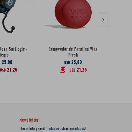

osa Surflogic -
Removedor de Parafina Wax
Leash F
Negro
Fresh
25,00
25,00
D
USD
21,25
21,25
USD
USD
Newsletter
¡Suscribite y recibí todas nuestras novedades!