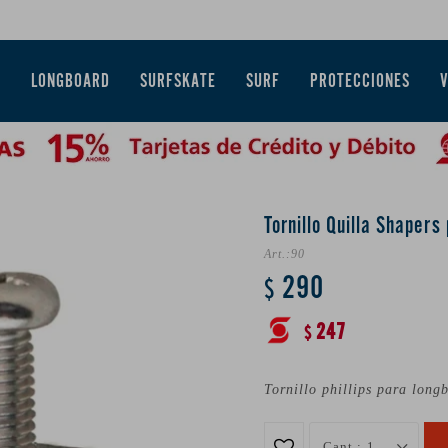
E
LONGBOARD
SURFSKATE
SURF
PROTECCIONES
Tornillo Quilla Shapers 
90
290
$
247
$
Tornillo phillips para long
1