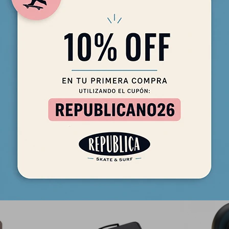
llips para longboard o sup!
Productos que te pueden interesar