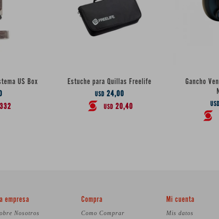
istema US Box
Estuche para Quillas Freelife
Gancho Vent
0
24,00
USD
US
332
20,40
USD
a empresa
Compra
Mi cuenta
obre Nosotros
Como Comprar
Mis datos