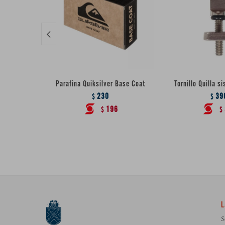

Parafina Quiksilver Base Coat
Tornillo Quilla s
230
39
$
$
196
$
$
L
S