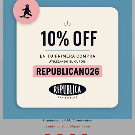
Traje O'Neill Reactor II BZ SS
Lycra O'Neill Vest Juvenil
Juvenil Spring 2mm - Negro
Reactor UV - Manga Larga -
Marino
150,00
USD
55,00
USD
127,50
USD
46,75
USD
2901 8448 / 098 480 004
Lunes a Viernes de 12 a 18 hs y Sábados de 12 a 17 hs.
Desde el 2010 trayendo lo mejor del skate a Uruguay
Ciudadela 1434, Montevideo
republica.soca@gmail.com