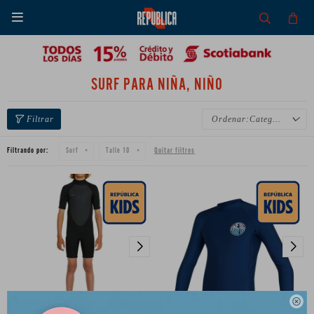

SURF PARA NIÑA, NIÑO
Categoría
Filtrando por:
Quitar filtros
Surf
Talle 10
