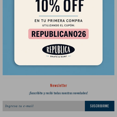
2901 8448 / 098 480 004
Lunes a Viernes de 12 a 18 hs y Sábados de 12 a 17 hs.
Desde el 2010 trayendo lo mejor del skate a Uruguay
Ciudadela 1434, Montevideo
republica.soca@gmail.com




Newsletter
¡Suscribite y recibí todas nuestras novedades!
SUSCRIBIRME