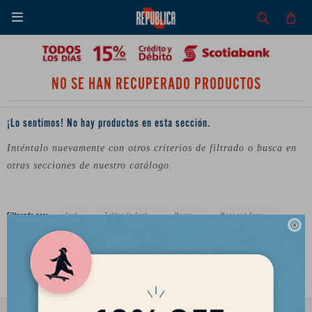

NO SE HAN RECUPERADO PRODUCTOS
¡Lo sentimos! No hay productos en esta sección.
Inténtalo nuevamente con otros criterios de filtrado o busca en
otras secciones de nuestro catálogo.
Filtrando por:
Surf
Tablas de Surf
Morey
Maui and Sons

Quitar filtros
Te recomendamos quitar:
Surf