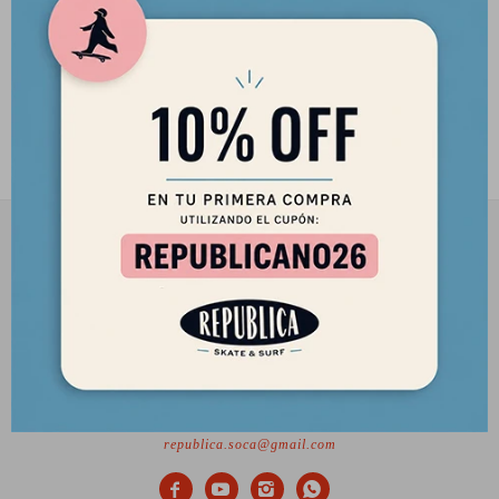
Casco de Niño Wipeout Neon
Pink Youth 5+
2.290
$
1.947
$
2901 8448 / 098 480 004
Lunes a Viernes de 12 a 18 hs y Sábados de 12 a 17 hs.
Desde el 2010 trayendo lo mejor del skate a Uruguay
Ciudadela 1434, Montevideo
republica.soca@gmail.com



