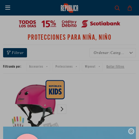

PROTECCIONES PARA NIÑA, NIÑO
Categoría
Filtrando por:
Quitar filtros
Accesorios
Protecciones
Wipeout
