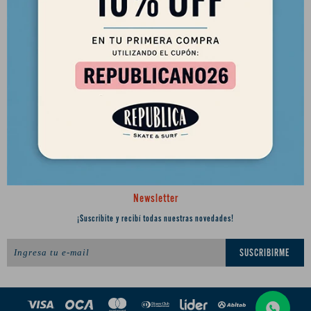
2901 8448 / 098 480 004
Lunes a Viernes de 12 a 18 hs y Sábados de 12 a 17 hs.
Desde el 2010 trayendo lo mejor del skate a Uruguay
Ciudadela 1434, Montevideo
republica.soca@gmail.com




Newsletter
¡Suscribite y recibí todas nuestras novedades!
SUSCRIBIRME