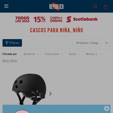

CASCOS PARA NIÑA, NIÑO
Categoría
Filtrando por:
Accesorios
Protecciones
Cascos
Medidas:
L
Quitar filtros
