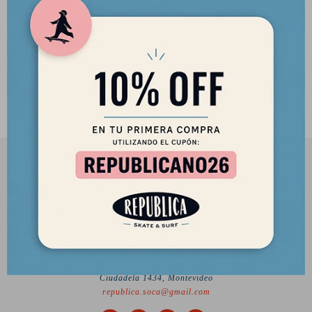
Casco Eight Ball Black - Talle
M/L (+14)
2.390
$
2.032
$
2901 8448 / 098 480 004
Lunes a Viernes de 12 a 18 hs y Sábados de 12 a 17 hs.
Desde el 2010 trayendo lo mejor del skate a Uruguay
Ciudadela 1434, Montevideo
republica.soca@gmail.com