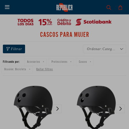

CASCOS PARA MUJER
Categoría
Filtrando por:
Accesorios
Protecciones
Cascos
Quitar filtros
Ocasión:
Bicicleta