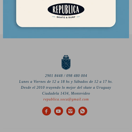
2.390
2.390
$
$
2.032
2.032
$
$
2901 8448 / 098 480 004
Lunes a Viernes de 12 a 18 hs y Sábados de 12 a 17 hs.
Desde el 2010 trayendo lo mejor del skate a Uruguay
Ciudadela 1434, Montevideo
republica.soca@gmail.com



